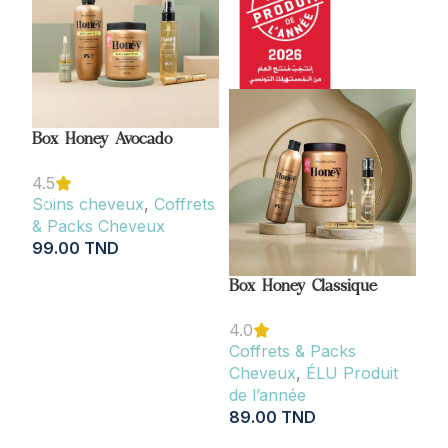
Box Honey Avocado
Co
4.5
Soins cheveux
,
Coffrets
So
& Packs Cheveux
& 
99.00
TND
Br
14
AJOUTER AU PANIER
Box Honey Classique
A
4.0
Coffrets & Packs
Cheveux
,
ÉLU Produit
de l’année
89.00
TND
AJOUTER AU PANIER