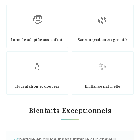
🧒
🌿
Formule adaptée aux enfants
Sans ingrédients agressifs
💧
✨
Hydratation et douceur
Brillance naturelle
Bienfaits Exceptionnels
✓
Nettoie en douceur sans irriter le cuir chevelu