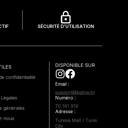
CTIF
SÉCURITÉ D’UTILISATION
DISPONIBLE SUR
TILES
de confidentialité
Email :
support@bglow.tn
 Légales
Numéro :
70 161 919
s générales
Adresse :
z-nous
Tunisia Mall / Tunis
City