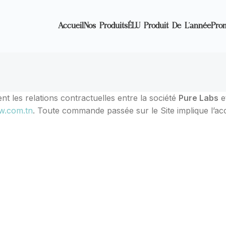
Accueil
Nos Produits
ÉLU Produit De L’année
Pro
t les relations contractuelles entre la société
Pure Labs
e
w.com.tn
. Toute commande passée sur le Site implique l’ac