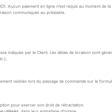
 COD). Aucun paiement en ligne n’est requis au moment de 
 livraison communiqués au préalable.
resse indiquée par le Client. Les délais de livraison sont gé
c.).
airement visibles lors du passage de commande sur le formul
tion pour exercer son droit de rétractation.
n utilisés
, dans leur emballage d’origine.