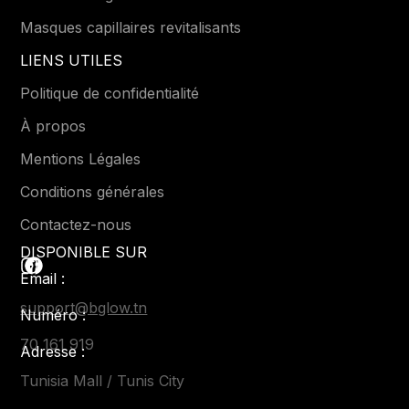
Masques capillaires revitalisants
LIENS UTILES
Politique de confidentialité
À propos
Mentions Légales
Conditions générales
Contactez-nous
DISPONIBLE SUR
Email :
support@bglow.tn
Numéro :
70 161 919
Adresse :
Tunisia Mall / Tunis City