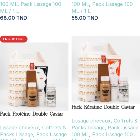
100 ML
,
Pack Lissage 100
100 ML
,
Pack Lissage 100
ML / 1 L
ML / 1 L
68.00
TND
55.00
TND
AJOUTER AU PANIER
AJOUTER AU PANIER
EN RUPTURE
Pack Kératine Double Caviar
Pack Protéine Double Caviar
Lissage cheveux
,
Coffrets &
Lissage cheveux
,
Coffrets &
Packs Lissage
,
Pack Lissage
Packs Lissage
,
Pack Lissage
100 ML
,
Pack Lissage 100