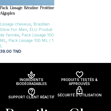
AJOUTER AU PANIER
Pack Lissage Kératine Protéine
Algoplex
Lissage cheveux
,
Brazilian
Glow For Men
,
ÉLU Produit
de l’année
,
Pack Lissage 100
ML
,
Pack Lissage 100 ML / 1
L
39.00
TND
AJOUTER AU PANIER
INGRÉDIENTS
PRODUITS TESTÉS &
BIODÉGRADABLES
APPROUVÉS
SÉCURITÉ D’UTILISATION
SUPPORT CLIENT RÉACTIF