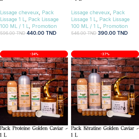
Lissage cheveux
,
Pack
Lissage cheveux
,
Pack
Lissage 1 L
,
Pack Lissage
Lissage 1 L
,
Pack Lissage
100 ML / 1 L
,
Promotion
100 ML / 1 L
,
Promotion
440.00
TND
390.00
TND
596.00
TND
546.00
TND
AJOUTER AU PANIER
AJOUTER AU PANIER
-34%
-37%
Pack Proteine Golden Caviar –
Pack Kératine Golden Caviar –
1 L
1 L