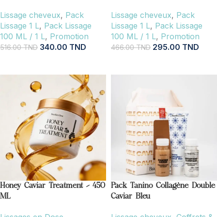
Lissage cheveux
,
Pack
Lissage cheveux
,
Pack
Lissage 1 L
,
Pack Lissage
Lissage 1 L
,
Pack Lissage
100 ML / 1 L
,
Promotion
100 ML / 1 L
,
Promotion
340.00
TND
295.00
TND
516.00
TND
466.00
TND
AJOUTER AU PANIER
AJOUTER AU PANIER
Honey Caviar Treatment – 450
Pack Tanino Collagène Double
ML
Caviar Bleu
Lissages en Dose
Lissage cheveux
,
Coffrets &