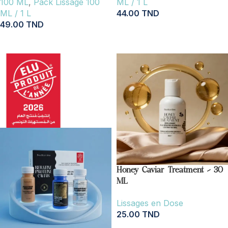
100 ML
,
Pack Lissage 100
ML / 1 L
ML / 1 L
44.00
TND
49.00
TND
AJOUTER AU PANIER
AJOUTER AU PANIER
Honey Caviar Treatment – 30
ML
Lissages en Dose
25.00
TND