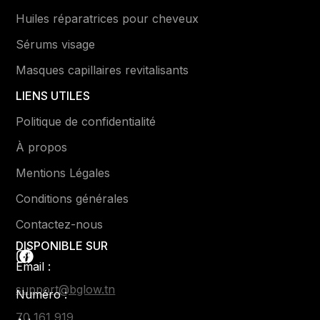
Huiles réparatrices pour cheveux
Sérums visage
Masques capillaires revitalisants
LIENS UTILES
Politique de confidentialité
À propos
Mentions Légales
Conditions générales
Contactez-nous
DISPONIBLE SUR
Email :
support@bglow.tn
Numéro :
70 161 919