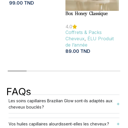
99.00
TND
Br
14
AJOUTER AU PANIER
Box Honey Classique
A
4.0
Coffrets & Packs
Cheveux
,
ÉLU Produit
de l’année
89.00
TND
AJOUTER AU PANIER
FAQs
Les soins capillaires Brazilian Glow sont-ils adaptés aux
cheveux bouclés ?
Vos huiles capillaires alourdissent-elles les cheveux ?