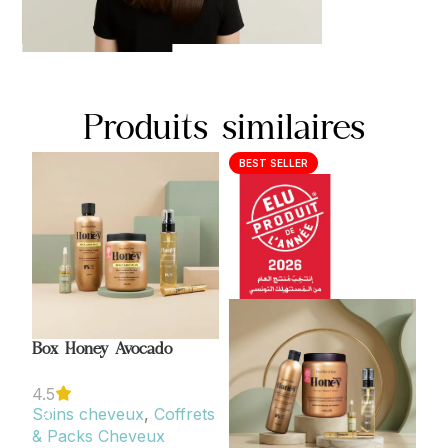
Produits similaires
BEST SELLER
Box Honey Avocado
Co
4.5
Soins cheveux
,
Coffrets
So
& Packs Cheveux
& 