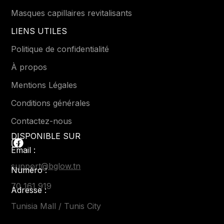
Masques capillaires revitalisants
LIENS UTILES
Politique de confidentialité
À propos
Mentions Légales
Conditions générales
Contactez-nous
DISPONIBLE SUR
Email :
support@bglow.tn
Numéro :
70 161 919
Adresse :
Tunisia Mall / Tunis City