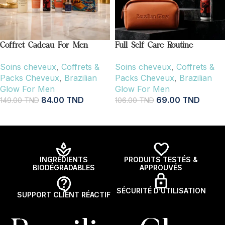
Coffret Cadeau For Men
Full Self Care Routine
Soins cheveux
,
Coffrets &
Soins cheveux
,
Coffrets &
Packs Cheveux
,
Brazilian
Packs Cheveux
,
Brazilian
Glow For Men
Glow For Men
84.00
TND
69.00
TND
149.00
TND
106.00
TND
AJOUTER AU PANIER
AJOUTER AU PANIER
INGRÉDIENTS
PRODUITS TESTÉS &
BIODÉGRADABLES
APPROUVÉS
SÉCURITÉ D’UTILISATION
SUPPORT CLIENT RÉACTIF