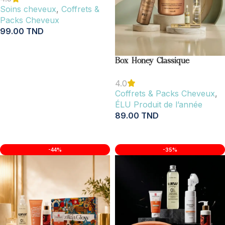
Soins cheveux
,
Coffrets &
Packs Cheveux
99.00
TND
AJOUTER AU PANIER
Box Honey Classique
4.0
Coffrets & Packs Cheveux
,
ÉLU Produit de l’année
89.00
TND
AJOUTER AU PANIER
-44%
-35%