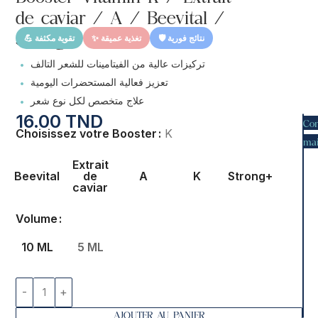
de caviar / A / Beevital /
Strong+
🛡️ نتائج فورية
✨ تغذية عميقة
💪 تقوية مكثفة
•
تركيزات عالية من الفيتامينات للشعر التالف
•
تعزيز فعالية المستحضرات اليومية
•
علاج متخصص لكل نوع شعر
16.00
TND
Co
Choisissez votre Booster
K
mai
Extrait
Beevital
de
A
K
Strong+
caviar
Volume
10 ML
5 ML
AJOUTER AU PANIER