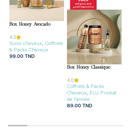
Box Honey Avocado
Co
4.5
Soins cheveux
,
Coffrets
So
& Packs Cheveux
& 
99.00
TND
Br
14
AJOUTER AU PANIER
Box Honey Classique
A
4.0
Coffrets & Packs
Cheveux
,
ÉLU Produit
de l’année
89.00
TND
AJOUTER AU PANIER