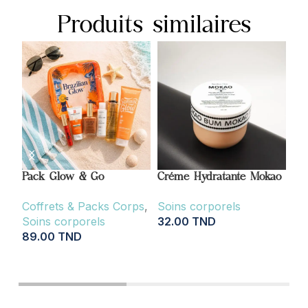
Produits similaires
Pack Glow & Go
Créme Hydratante Mokao
Hui
Co
Coffrets & Packs Corps
,
Soins corporels
Soins corporels
32.00
TND
So
89.00
TND
28
AJOUTER AU PANIER
AJOUTER AU PANIER
A