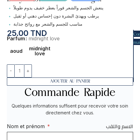
•
ينعش الجسم والشعر فوراً بعطر خفيف يدوم طويلاً
•
يرطب ويهدئ البشرة دون إحساس دهني أو ثقيل
•
مناسب للجسم والشعر مع روائح جذابة
25.00
TND
Co
Parfum
midnight love
mai
midnight
aoud
love
AJOUTER AU PANIER
Commande Rapide
Quelques informations suffisent pour recevoir votre soin
directement chez vous.
الاسم واللقب
Nom et prénom
*