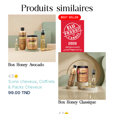
Produits similaires
BEST SELLER
Box Honey Avocado
Co
4.5
Soins cheveux
,
Coffrets
So
& Packs Cheveux
& 
99.00
TND
Br
14
AJOUTER AU PANIER
Box Honey Classique
A
4.0