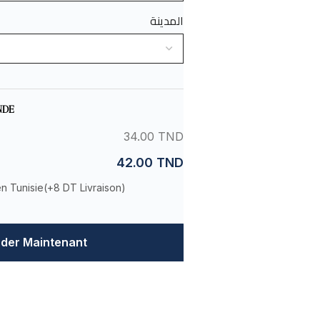
المدينة
NDE
34.00 TND
42.00 TND
en Tunisie(
+8 DT Livraison
)
er Maintenant