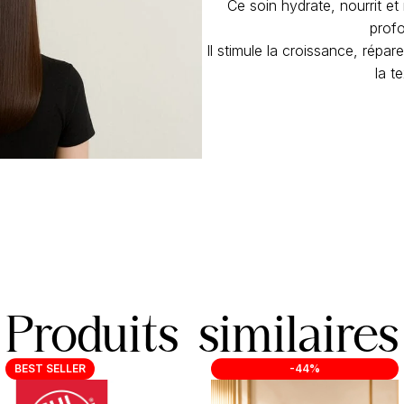
Ce soin hydrate, nourrit et 
prof
Il stimule la croissance, répa
la t
Produits similaires
BEST SELLER
-44%