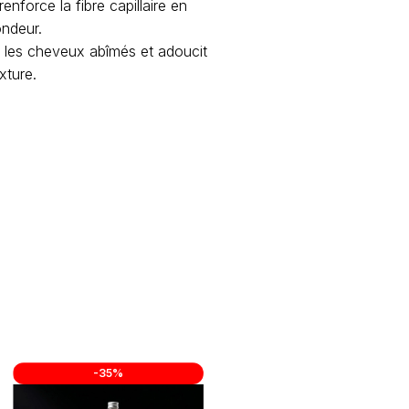
renforce la fibre capillaire en
ondeur.
re les cheveux abîmés et adoucit
exture.
-35%