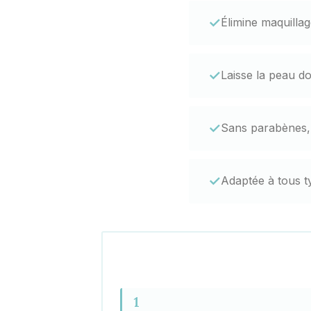
✓
Élimine maquillag
✓
Laisse la peau d
✓
Sans parabènes, 
✓
Adaptée à tous 
1