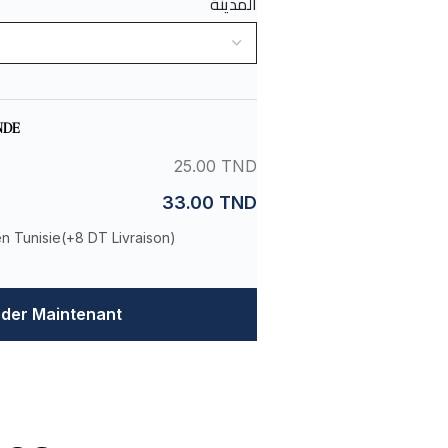
المدينة
NDE
25.00 TND
33.00 TND
en Tunisie(
+8 DT Livraison
)
er Maintenant