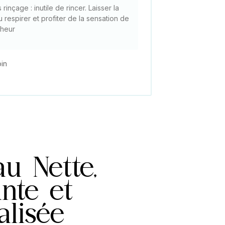
 rinçage : inutile de rincer. Laisser la
 respirer et profiter de la sensation de
cheur
oin
u Nette,
ante et
alisée