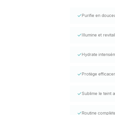
✓
Purifie en douce
✓
Illumine et revit
✓
Hydrate intenséme
✓
Protège efficace
✓
Sublime le teint 
✓
Routine complète