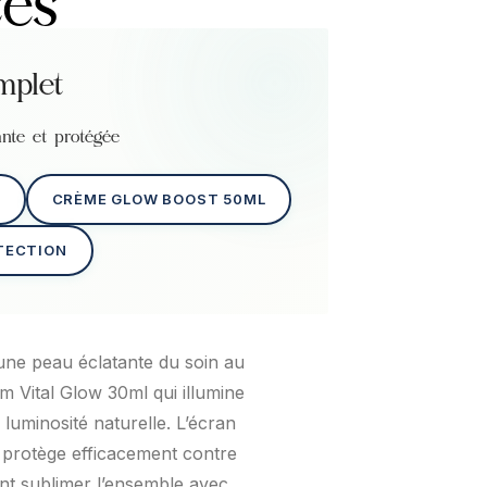
ces
mplet
nte et protégée
CRÈME GLOW BOOST 50ML
TECTION
r une peau éclatante du soin au
m Vital Glow 30ml qui illumine
 luminosité naturelle. L’écran
, protège efficacement contre
ent sublimer l’ensemble avec