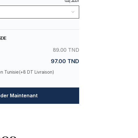
المدينة
NDE
89.00 TND
97.00 TND
en Tunisie(
+8 DT Livraison
)
er Maintenant