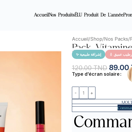
Accueil
Nos Produits
ÉLU Produit De L’année
Pro
Accueil
Shop
Nos Packs
Pack Vitamin
💧 رطيب عميق
✨ إشراقة طبيعية
89.00
120.00
TND
Type d’écran solaire
AJOUT
Comman
Comman