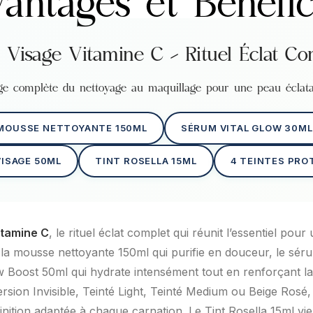
antages et Bénéfi
 Visage Vitamine C – Rituel Éclat Co
age complète du nettoyage au maquillage pour une peau éclata
MOUSSE NETTOYANTE 150ML
SÉRUM VITAL GLOW 30ML
ISAGE 50ML
TINT ROSELLA 15ML
4 TEINTES PRO
itamine C
, le rituel éclat complet qui réunit l’essentiel pou
a mousse nettoyante 150ml qui purifie en douceur, le séru
ow Boost 50ml qui hydrate intensément tout en renforçant la
ersion Invisible, Teinté Light, Teinté Medium ou Beige Rosé
finition adaptée à chaque carnation. Le Tint Rosella 15ml vi