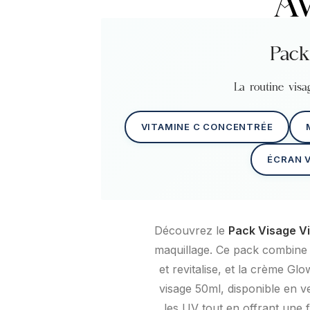
Av
Pack
La routine vis
VITAMINE C CONCENTRÉE
ÉCRAN V
Découvrez le
Pack Visage V
maquillage. Ce pack combine l
et revitalise, et la crème Gl
visage 50ml, disponible en v
les UV tout en offrant une 