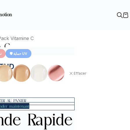
motion
Pack Vitamine C
e C
🛡️ حماية UV
ت
TND
Effacer
ER AU PANIER
der maintenant
de Rapide