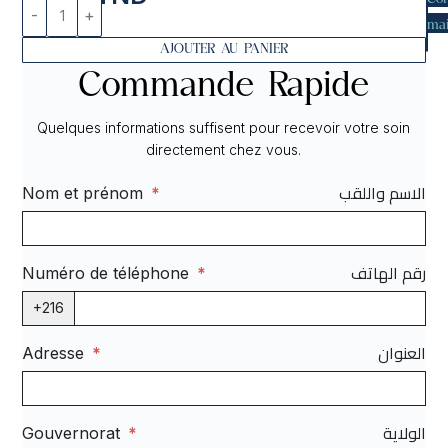
mai
AJOUTER AU PANIER
Commande Rapide
Quelques informations suffisent pour recevoir votre soin
directement chez vous.
الاسم واللقب
Nom et prénom
*
رقم الهاتف
Numéro de téléphone
*
+216
العنوان
Adresse
*
الولاية
Gouvernorat
*