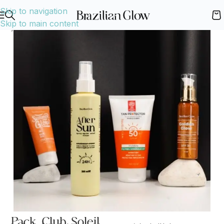
Skip to navigation
Skip to main content
Accueil
Shop
Nos Packs
Pack Club Soleil