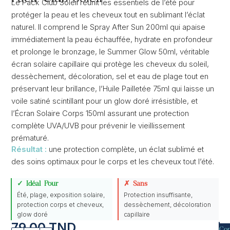
Le Pack Club Soleil réunit les essentiels de l’été pour
protéger la peau et les cheveux tout en sublimant l’éclat
naturel. Il comprend le Spray After Sun 200ml qui apaise
immédiatement la peau échauffée, hydrate en profondeur
et prolonge le bronzage, le Summer Glow 50ml, véritable
écran solaire capillaire qui protège les cheveux du soleil,
dessèchement, décoloration, sel et eau de plage tout en
préservant leur brillance, l’Huile Pailletée 75ml qui laisse un
voile satiné scintillant pour un glow doré irrésistible, et
l’Écran Solaire Corps 150ml assurant une protection
complète UVA/UVB pour prévenir le vieillissement
prématuré.
Résultat :
une protection complète, un éclat sublimé et
des soins optimaux pour le corps et les cheveux tout l’été.
✓ Idéal Pour
✗ Sans
Été, plage, exposition solaire,
Protection insuffisante,
protection corps et cheveux,
dessèchement, décoloration
glow doré
capillaire
79.00
TND
Co