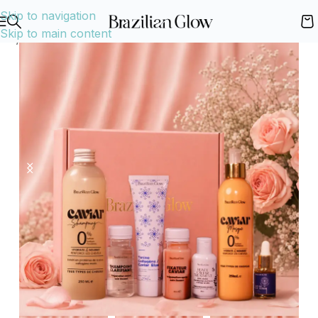
Skip to navigation
-37%
Skip to main content
Accueil
Shop
Nos Packs