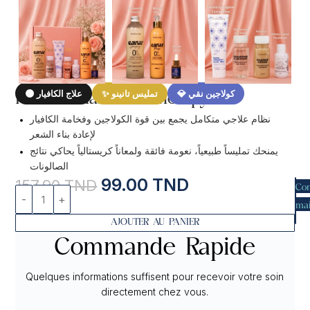
💎 كولاجين نقي
✨ تمليس تانينو
🌑 علاج الكافيار
Pack Caviar Hair Therapy
•
نظام علاجي متكامل يجمع بين قوة الكولاجين وفخامة الكافيار
لإعادة بناء الشعر
•
يمنحك تمليساً طبيعياً، نعومة فائقة ولمعاناً كريستالياً يحاكي نتائج
الصالونات
99.00
TND
157.90
TND
Co
mai
AJOUTER AU PANIER
Commande Rapide
Quelques informations suffisent pour recevoir votre soin
directement chez vous.