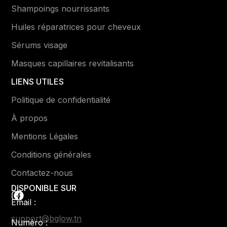
Shampoings nourrissants
Huiles réparatrices pour cheveux
Sérums visage
Masques capillaires revitalisants
LIENS UTILES
Politique de confidentialité
À propos
Mentions Légales
Conditions générales
Contactez-nous
DISPONIBLE SUR
Email :
support@bglow.tn
Numéro :