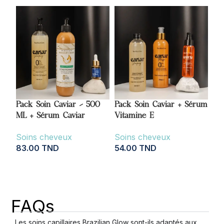
Pack Soin Caviar – 500
Pack Soin Caviar + Sérum
ML + Sérum Caviar
Vitamine E
Soins cheveux
Soins cheveux
83.00
TND
54.00
TND
AJOUTER AU PANIER
AJOUTER AU PANIER
FAQs
Les soins capillaires Brazilian Glow sont-ils adaptés aux