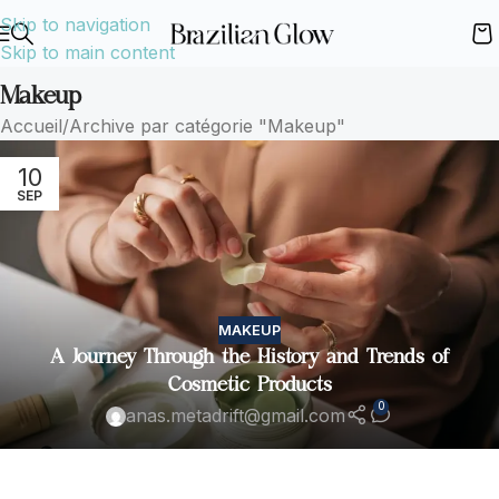
Skip to navigation
Skip to main content
Makeup
Accueil
Archive par catégorie "Makeup"
10
SEP
MAKEUP
A Journey Through the History and Trends of
Cosmetic Products
0
anas.metadrift@gmail.com