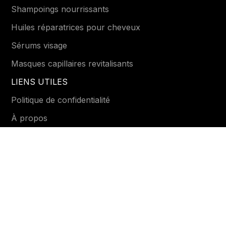
Shampoings nourrissants
Huiles réparatrices pour cheveux
Sérums visage
Masques capillaires revitalisants
LIENS UTILES
Politique de confidentialité
À propos
Mentions Légales
Conditions générales
Contactez-nous
DISPONIBLE SUR
Email :
support@bglow.tn
Numéro :