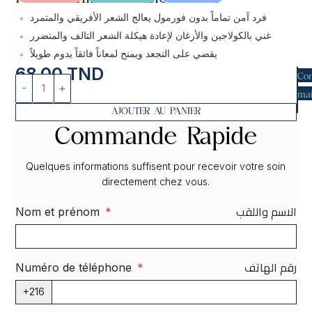
•
فرد آمن تماماً بدون فورمول يعالج الشعر الأفريقي والمتمرد
•
غني بالكولاجين والأرغان لإعادة هيكلة الشعر التالف والمتضرر
•
يقضي على التجعد ويمنح لمعاناً فائقاً يدوم طويلاً
68.00
TND
Co
mai
AJOUTER AU PANIER
Commande Rapide
Quelques informations suffisent pour recevoir votre soin
directement chez vous.
الاسم واللقب
Nom et prénom
*
رقم الهاتف
Numéro de téléphone
*
+216