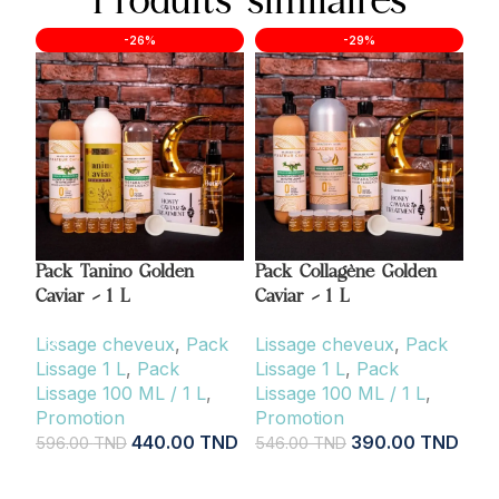
Produits similaires
-26%
-29%
Pack Tanino Golden
Pack Collagène Golden
Pa
Caviar – 1 L
Caviar – 1 L
Cav
Lissage cheveux
,
Pack
Lissage cheveux
,
Pack
Li
Lissage 1 L
,
Pack
Lissage 1 L
,
Pack
Li
Lissage 100 ML / 1 L
,
Lissage 100 ML / 1 L
,
Li
Promotion
Promotion
Pr
440.00
TND
390.00
TND
596.00
TND
546.00
TND
51
AJOUTER AU PANIER
AJOUTER AU PANIER
A