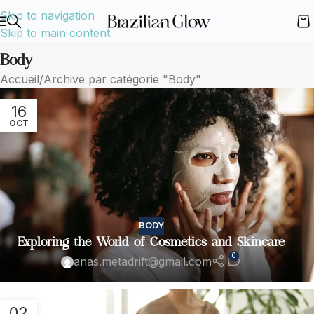
Skip to navigation
Skip to main content
Body
Accueil
Archive par catégorie "Body"
16
OCT
BODY
Exploring the World of Cosmetics and Skincare
0
anas.metadrift@gmail.com
02